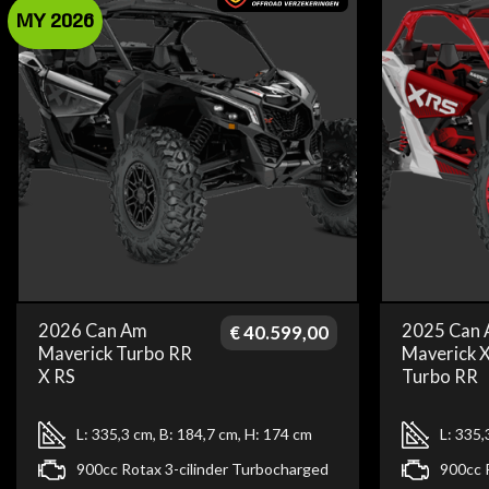
MY 2026
2026 Can Am
2025 Can
€
40.599,00
Maverick Turbo RR
Maverick 
X RS
Turbo RR
L: 335,3 cm, B: 184,7 cm, H: 174 cm
L: 335,
900cc Rotax 3-cilinder Turbocharged
900cc 