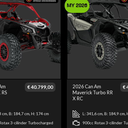
MY 2026
 Am
2026 Can Am
€
40.799,00
€
4
X RS
Maverick Turbo RR
X RC
3 cm, B: 184,7 cm, H: 174 cm
L: 341,6 cm, B: 184,9 cm,
Rotax 3-cilinder Turbocharged
900cc Rotax 3-cilinder T