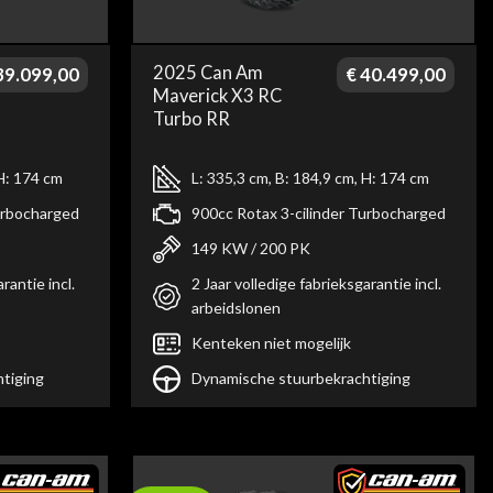
2025 Can Am
9.099,00
€
40.499,00
Maverick X3 RC
Turbo RR
 H: 174 cm
L: 335,3 cm, B: 184,9 cm, H: 174 cm
urbocharged
900cc Rotax 3-cilinder Turbocharged
149 KW / 200 PK
rantie incl.
2 Jaar volledige fabrieksgarantie incl.
arbeidslonen
Kenteken niet mogelijk
tiging
Dynamische stuurbekrachtiging