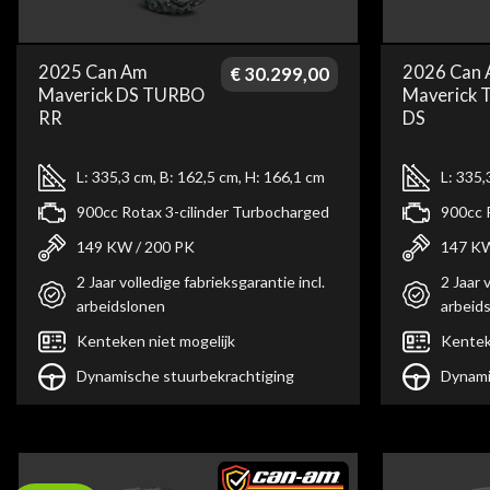
2025 Can Am
2026 Can
€
30.299,00
Maverick DS TURBO
Maverick 
RR
DS
L: 335,3 cm, B: 162,5 cm, H: 166,1 cm
L: 335,
900cc Rotax 3-cilinder Turbocharged
900cc 
149 KW / 200 PK
147 KW
2 Jaar volledige fabrieksgarantie incl.
2 Jaar 
arbeidslonen
arbeid
Kenteken niet mogelijk
Kentek
Dynamische stuurbekrachtiging
Dynami