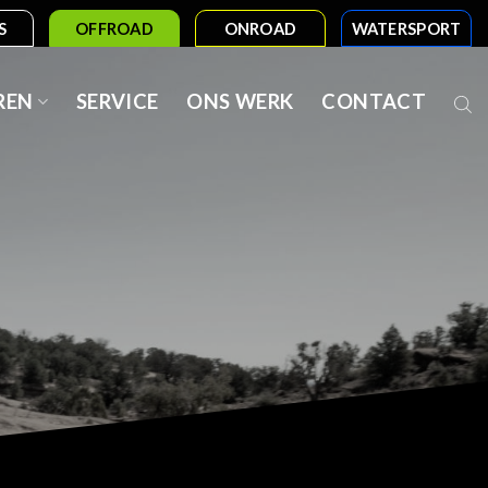
S
OFFROAD
ONROAD
WATERSPORT
REN
SERVICE
ONS WERK
CONTACT