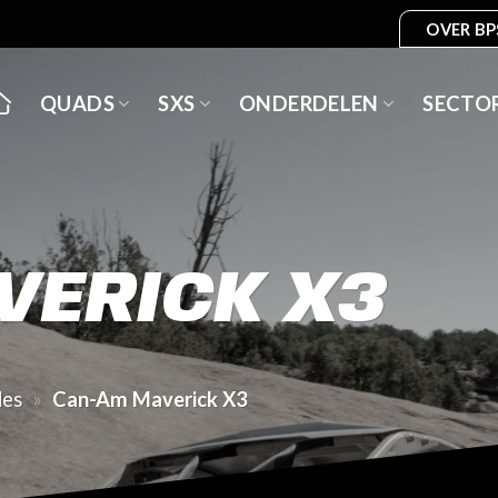
OVER BP
QUADS
SXS
ONDERDELEN
SECTO
VERICK X3
des
»
Can-Am Maverick X3