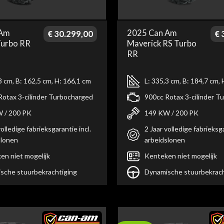
 Am
2025 Can Am
€
30.299,00
€
3
Turbo RR
Maverick RS Turbo
RR
3 cm, B: 162,5 cm, H: 166,1 cm
L: 335,3 cm, B: 184,7 cm,
Rotax 3-cilinder Turbocharged
900cc Rotax 3-cilinder T
 / 200 PK
149 KW / 200 PK
volledige fabrieksgarantie incl.
2 Jaar volledige fabrieksga
slonen
arbeidslonen
en niet mogelijk
Kenteken niet mogelijk
sche stuurbekrachtiging
Dynamische stuurbekrach