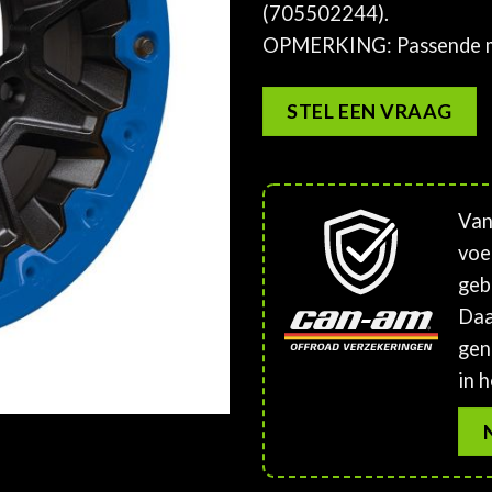
(705502244).
OPMERKING: Passende m
STEL EEN VRAAG
Van
voe
geb
Daa
gen
in h