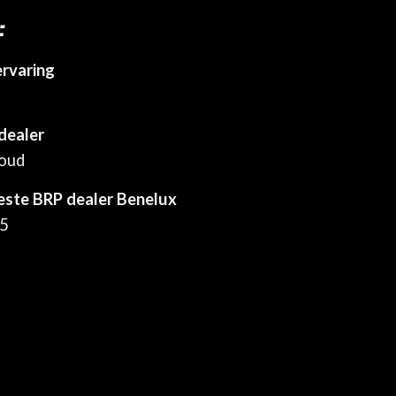
:
ervaring
dealer
houd
este BRP dealer Benelux
25