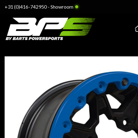
Ga
+31 (0)416-742950
-
Showroom
naar
inhoud