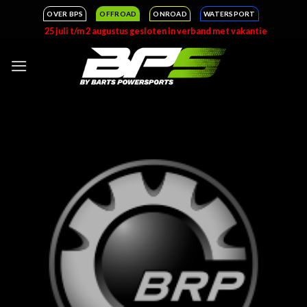
Ga
OVER BPS
OFFROAD
ONROAD
WATERSPORT
naar
25 juli t/m 2 augustus gesloten in verband met vakantie
inhoud