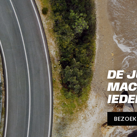
DE J
MAC
IEDE
BEZOE