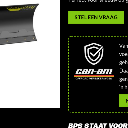
STEL EEN VRAAG
Van
voe
geb
Daa
gen
in h
BPS STAAT VOOR