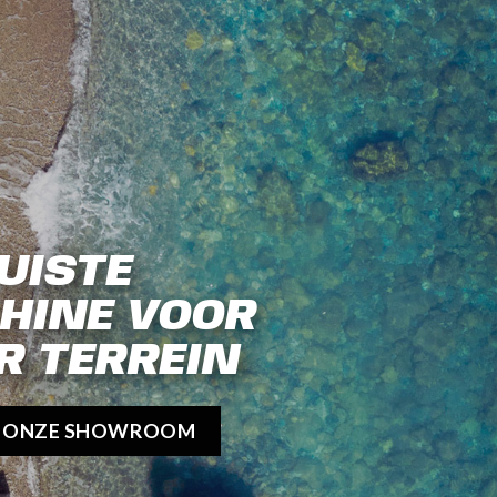
UISTE
HINE VOOR
R TERREIN
K ONZE SHOWROOM