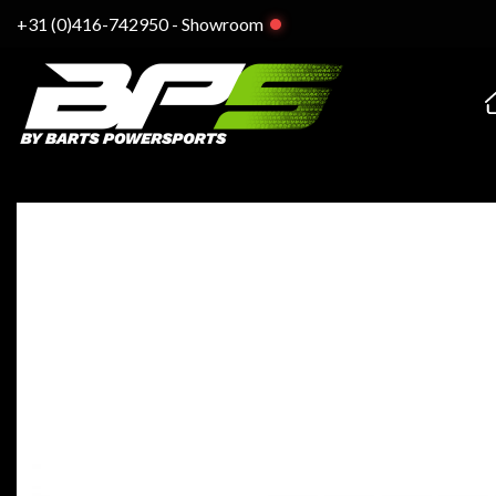
Ga
+31 (0)416-742950
-
Showroom
naar
inhoud