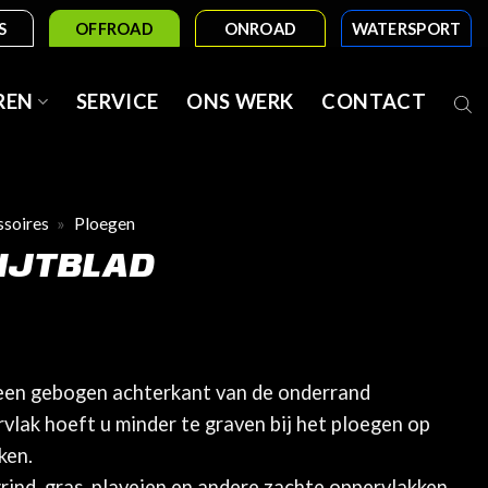
S
OFFROAD
ONROAD
WATERSPORT
REN
SERVICE
ONS WERK
CONTACT
soires
»
Ploegen
IJTBLAD
 een gebogen achterkant van de onderrand
vlak hoeft u minder te graven bij het ploegen op
ken.
ind, gras, plaveien en andere zachte oppervlakken.