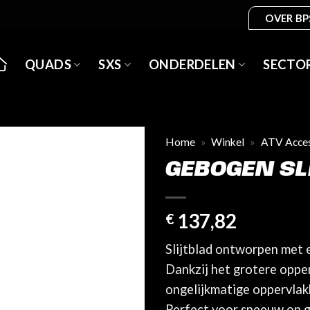
OVER BP
QUADS
SXS
ONDERDELEN
SECTO
Home
»
Winkel
»
ATV Acces
GEBOGEN SL
137,82
€
Slijtblad ontworpen met
Dankzij het grotere opper
ongelijkmatige oppervlak
Perfect voor sneeuw op gr