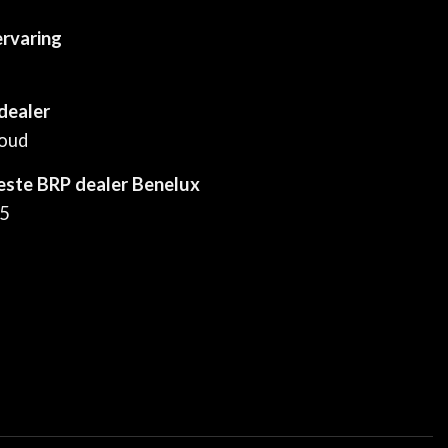
ervaring
dealer
houd
este BRP dealer Benelux
25