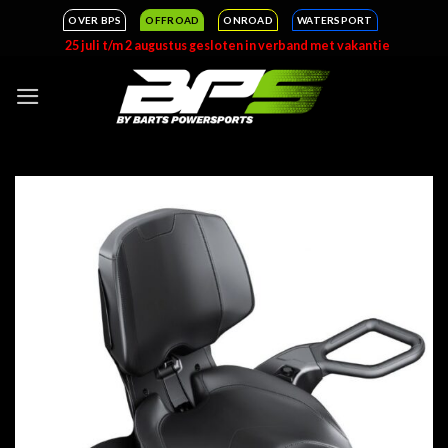
Ga
OVER BPS
OFFROAD
ONROAD
WATERSPORT
naar
25 juli t/m 2 augustus gesloten in verband met vakantie
inhoud