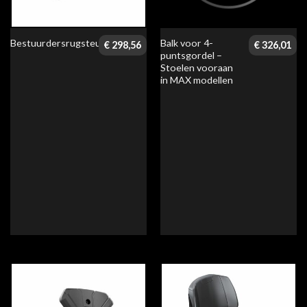
Balk voor 4-
Bestuurdersrugsteun
€
298,56
€
326,01
puntsgordel –
Stoelen vooraan
in MAX modellen