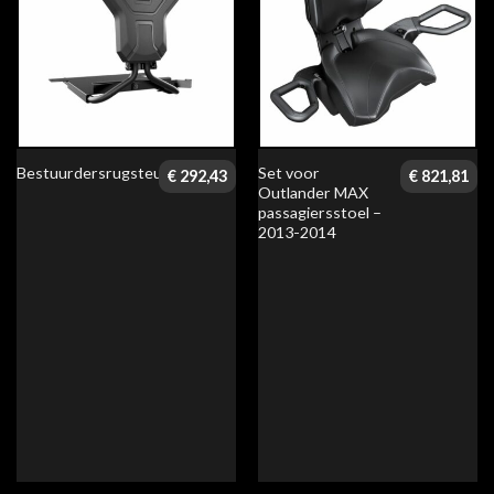
Set voor
Bestuurdersrugsteun
€
292,43
€
821,81
Outlander MAX
passagiersstoel –
2013-2014