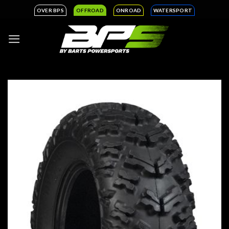
Ga
OVER BPS
OFFROAD
ONROAD
WATERSPORT
naar
inhoud