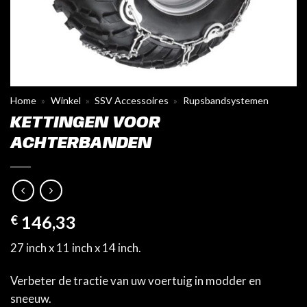
Home
»
Winkel
»
SSV Accessoires
»
Rupsbandsystemen
KETTINGEN VOOR
ACHTERBANDEN
€
146,33
27 inch x 11 inch x 14 inch.
Verbeter de tractie van uw voertuig in modder en
sneeuw.