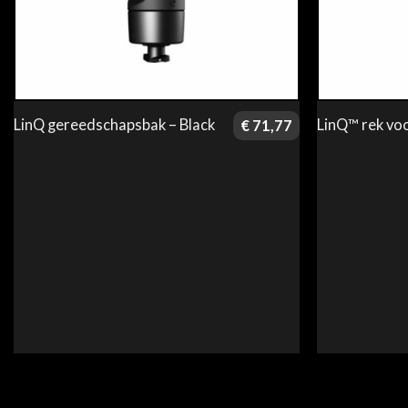
LinQ gereedschapsbak – Black
LinQ™ rek vo
€
71,77