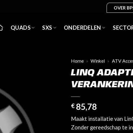
OVER BP
QUADS
SXS
ONDERDELEN
SECTO
Home
»
Winkel
»
ATV Acces
LINQ ADAPT
VERANKERI
85,78
€
Maakt installatie van Lin
Zonder gereedschap te ins