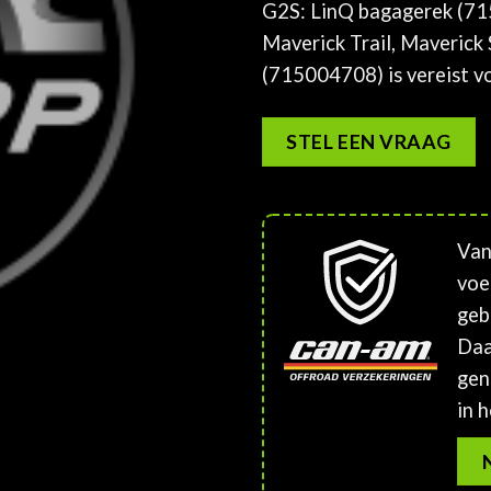
G2S: LinQ bagagerek (7150
Maverick Trail, Maverick
(715004708) is vereist vo
STEL EEN VRAAG
Van
voe
geb
Daa
gen
in h