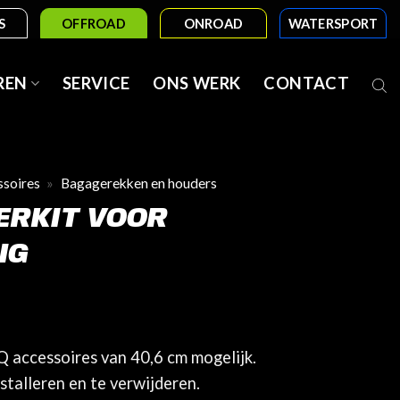
S
OFFROAD
ONROAD
WATERSPORT
REN
SERVICE
ONS WERK
CONTACT
soires
»
Bagagerekken en houders
ERKIT VOOR
NG
Q accessoires van 40,6 cm mogelijk.
talleren en te verwijderen.