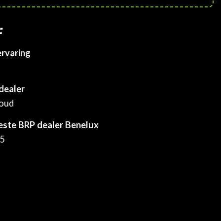
:
ervaring
dealer
houd
este BRP dealer Benelux
25