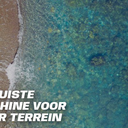
UISTE
HINE VOOR
R TERREIN