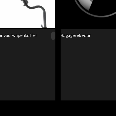
or vuurwapenkoffer
Bagagerek voor