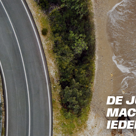
DE J
MAC
IEDE