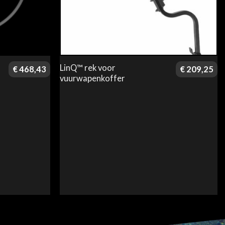
LinQ™ rek voor
€
468,43
€
209,25
vuurwapenkoffer