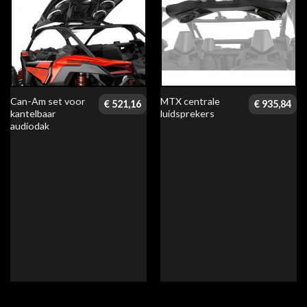
Can-Am set voor
MTX centrale
€
521,16
€
935,84
kantelbaar
luidsprekers
audiodak