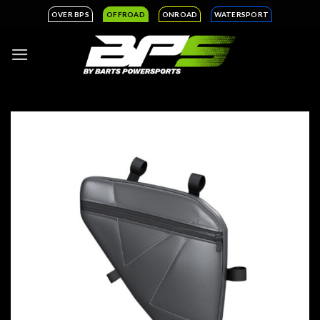
Ga
OVER BPS
OFFROAD
ONROAD
WATERSPORT
naar
inhoud