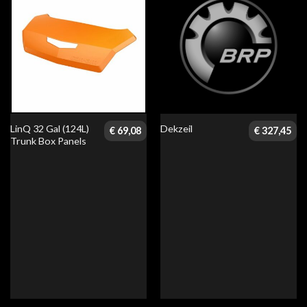
LinQ 32 Gal (124L)
Dekzeil
€
69,08
€
327,45
Trunk Box Panels