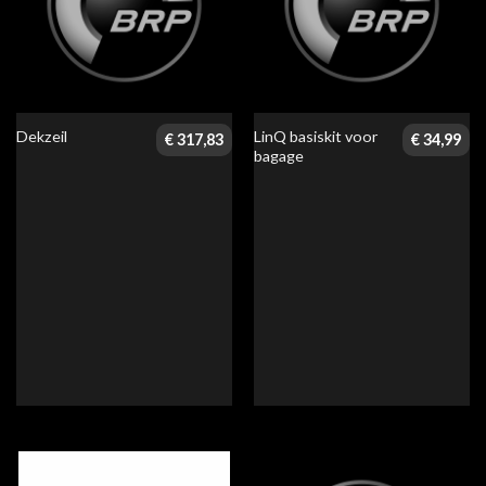
LinQ basiskit voor
Dekzeil
€
317,83
€
34,99
bagage