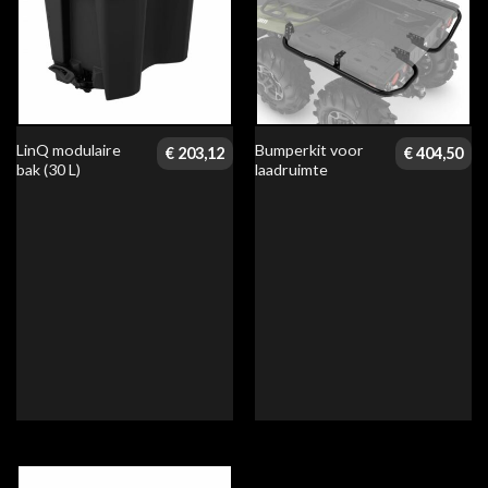
LinQ modulaire
Bumperkit voor
€
203,12
€
404,50
bak (30 L)
laadruimte