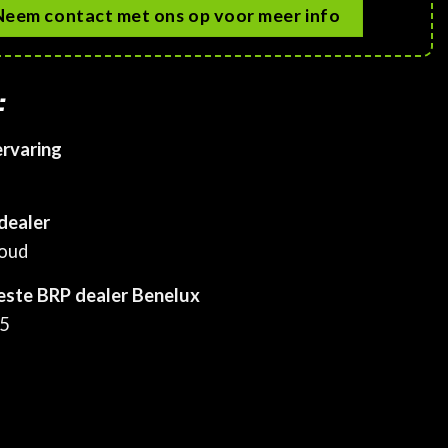
Neem contact met ons op voor meer info
:
ervaring
dealer
houd
este BRP dealer Benelux
25