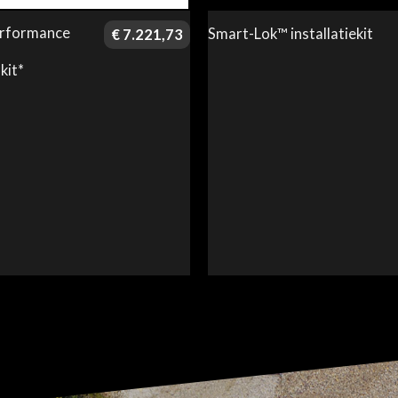
erformance
Smart-Lok™ installatiekit
€
7.221,73
kit*