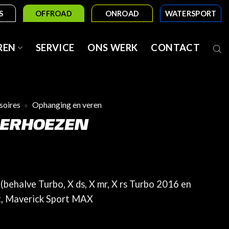
S
OFFROAD
ONROAD
WATERSPORT
REN
SERVICE
ONS WERK
CONTACT
soires
»
Ophanging en veren
ERHOEZEN
behalve Turbo, X ds, X mr, X rs Turbo 2016 en
t, Maverick Sport MAX