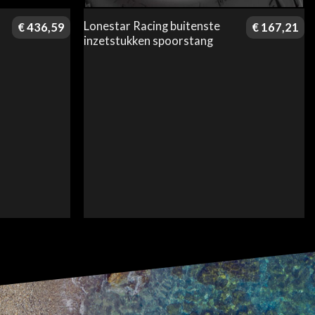
Lonestar Racing buitenste
€
436,59
€
167,21
inzetstukken spoorstang