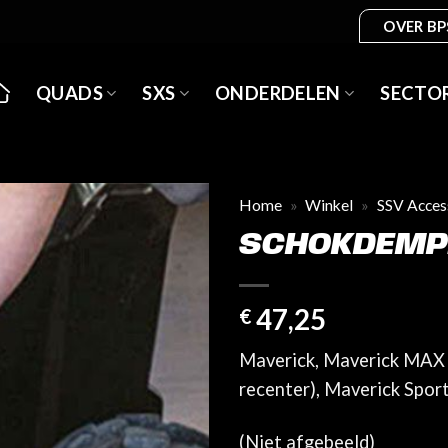
OVER BP
QUADS
SXS
ONDERDELEN
SECTO
Home
»
Winkel
»
SSV Acces
SCHOKDEMP
47,25
€
Maverick, Maverick MAX (
recenter), Maverick Spor
(Niet afgebeeld)