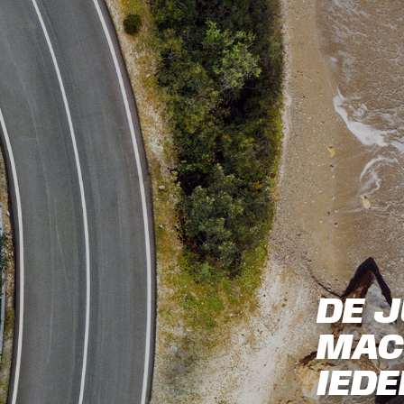
DE J
MAC
IEDE