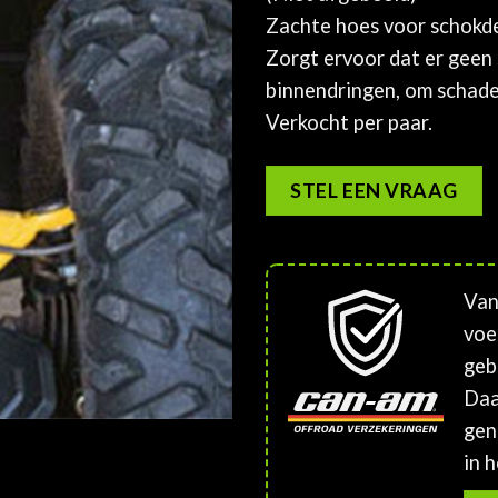
Zachte hoes voor schokd
Zorgt ervoor dat er geen 
binnendringen, om schad
Verkocht per paar.
STEL EEN VRAAG
Van
voe
geb
Daa
gen
in h