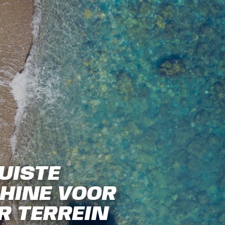
UISTE
HINE VOOR
R TERREIN