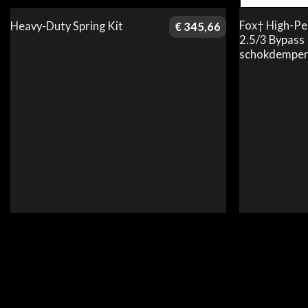
Fox† High-P
Heavy-Duty Spring Kit
€
345,66
2.5/3 Bypass
schokdemper