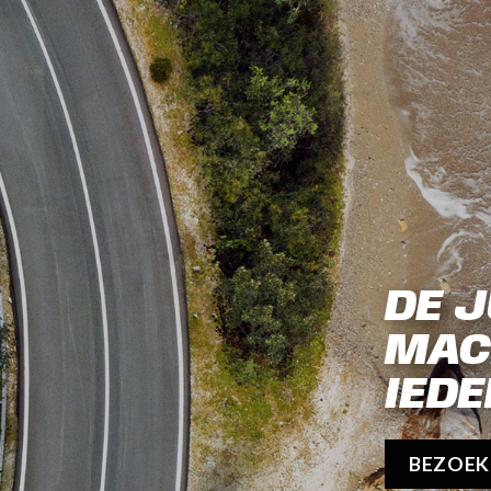
DE J
MAC
IEDE
BEZOE