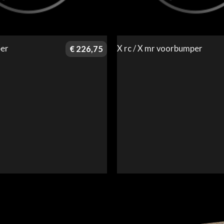
er
X rc / X mr voorbumper
€
226,75