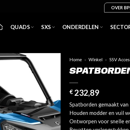
OVER BP
QUADS
SXS
ONDERDELEN
SECTO
Home
»
Winkel
»
SSV Acces
SPATBORDE
232,89
€
Spatborden gemaakt van 
Houden modder en vuil we
Ontworpen voor snelle en
Bevatten verlengstukken 