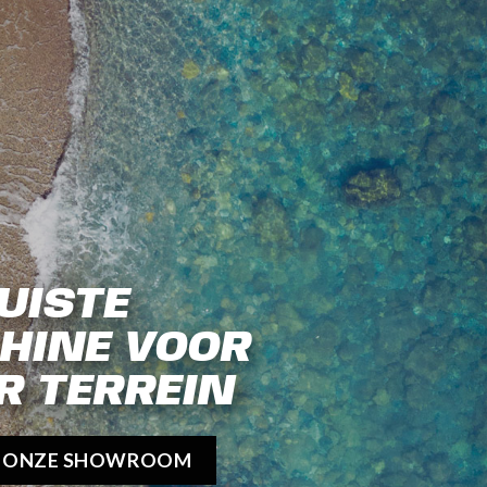
UISTE
HINE VOOR
R TERREIN
K ONZE SHOWROOM