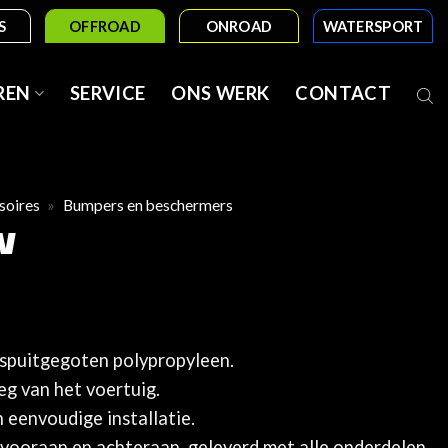
S
OFFROAD
ONROAD
WATERSPORT
REN
SERVICE
ONS WERK
CONTACT
soires
»
Bumpers en beschermers
N
spuitgegoten polypropyleen.
g van het voertuig.
 eenvoudige installatie.
vooraan en achteraan, geleverd met alle onderdelen