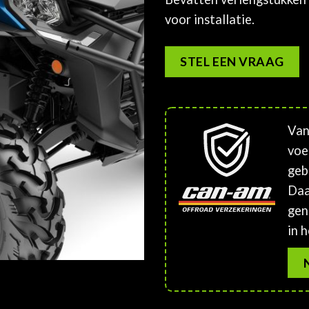
voor installatie.
STEL EEN VRAAG
Van
voe
geb
Daa
gen
in h