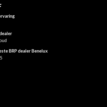
:
ervaring
dealer
houd
este BRP dealer Benelux
25