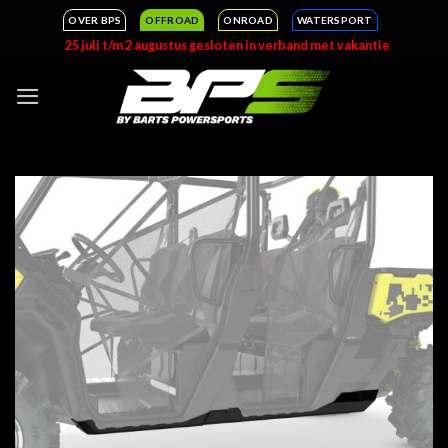
Ga
OVER BPS
OFFROAD
ONROAD
WATERSPORT
naar
25 juli t/m 2 augustus gesloten in verband met vakantie
inhoud