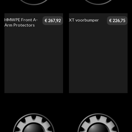
HMWPE Front A-
XT voorbumper
€
267,92
€
226,75
Arm Protectors