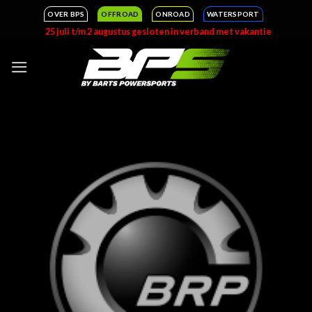
Ga
OVER BPS
OFFROAD
ONROAD
WATERSPORT
naar
25 juli t/m 2 augustus gesloten in verband met vakantie
inhoud