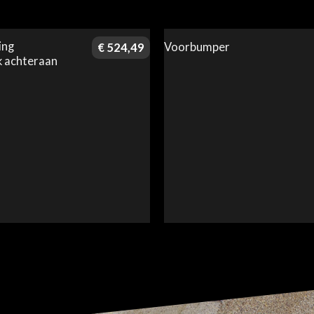
ing
Voorbumper
€
524,49
 achteraan