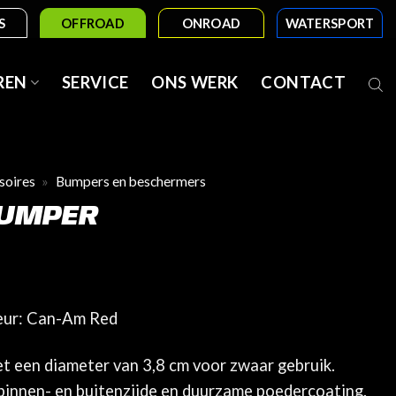
S
OFFROAD
ONROAD
WATERSPORT
REN
SERVICE
ONS WERK
CONTACT
soires
»
Bumpers en beschermers
BUMPER
leur: Can-Am Red
et een diameter van 3,8 cm voor zwaar gebruik.
binnen- en buitenzijde en duurzame poedercoating.