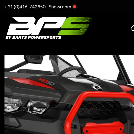
Ga
+31 (0)416-742950
-
Showroom
naar
inhoud