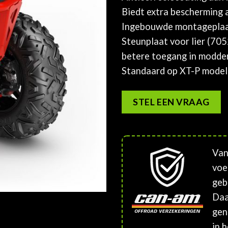
Biedt extra bescherming a
Ingebouwde montageplaat v
Steunplaat voor lier (705
betere toegang in modder
Standaard op XT-P model
STEL EEN VRAAG
Van
voe
geb
Daa
gen
in h