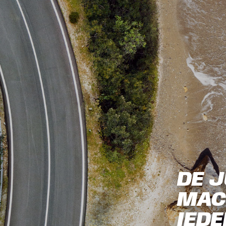
DE J
MAC
IEDE