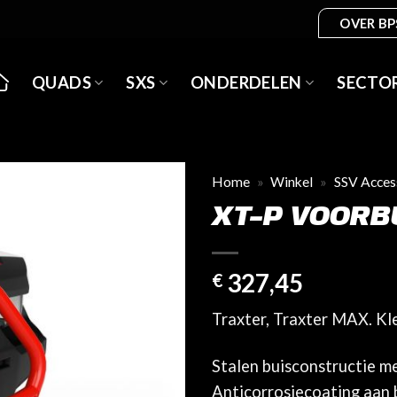
OVER BP
QUADS
SXS
ONDERDELEN
SECTO
Home
»
Winkel
»
SSV Acces
XT-P VOOR
327,45
€
Traxter, Traxter MAX. K
Stalen buisconstructie m
Anticorrosiecoating aan 