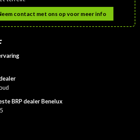
Neem contact met ons op voor meer info
:
ervaring
dealer
houd
este BRP dealer Benelux
25