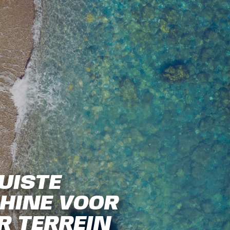
UISTE
HINE VOOR
R TERREIN