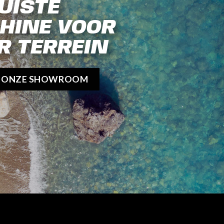
UISTE
HINE VOOR
R TERREIN
K ONZE SHOWROOM