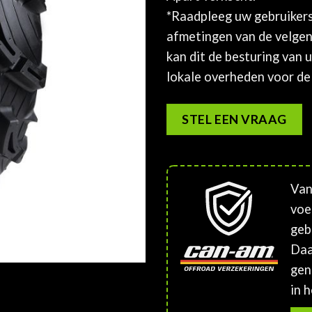
*Raadpleeg uw gebruikers
afmetingen van de velgen.
kan dit de besturing van
lokale overheden voor de 
STEL EEN VRAAG
Van
voe
geb
Daa
gen
in h