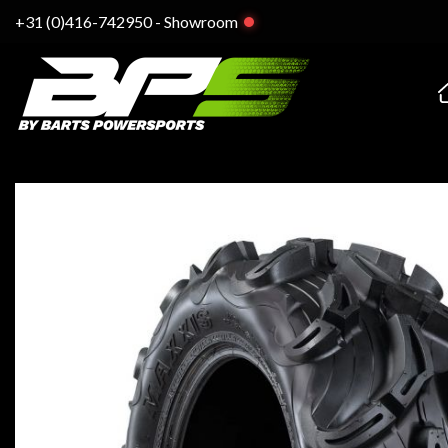
Ga
+31 (0)416-742950
-
Showroom
naar
inhoud