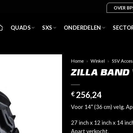
OVER BP
QUADS
SXS
ONDERDELEN
SECTO
Home
»
Winkel
»
SSV Acces
ZILLA BAND
256,24
€
Voor 14” (36 cm) velg. Ap
27 inch x 12 inch x 14 inc
Apart verkocht.