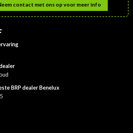
Neem contact met ons op voor meer info
:
ervaring
dealer
houd
este BRP dealer Benelux
25