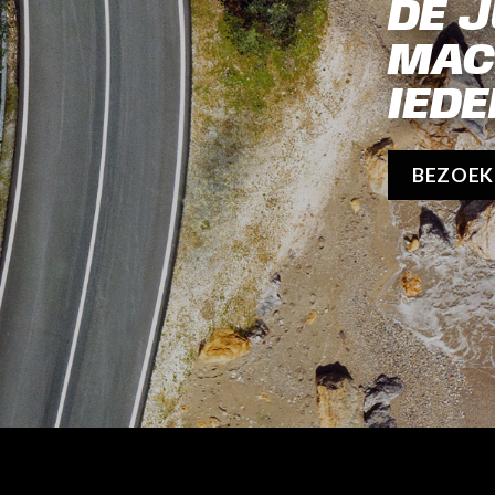
DE J
MAC
IEDE
BEZOE