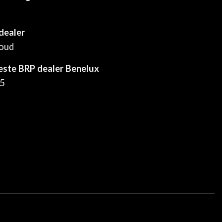
dealer
houd
este BRP dealer Benelux
25