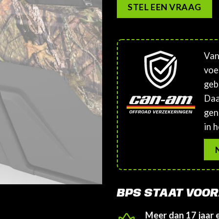
STEL EEN VRAAG
Van
voe
geb
Daa
gen
in h
BPS STAAT VOOR
Meer dan 17 jaar 