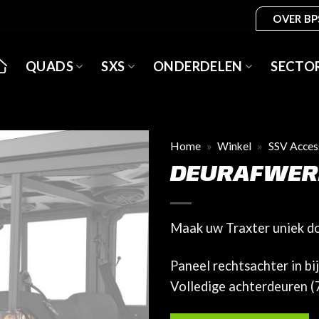
OVER BP
QUADS
SXS
ONDERDELEN
SECTO
Home
»
Winkel
»
SSV Acces
DEURAFWER
Maak uw Traxter uniek do
Paneel rechtsachter in bi
Volledige achterdeuren (