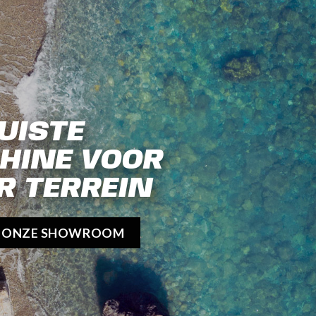
UISTE
HINE VOOR
R TERREIN
K ONZE SHOWROOM