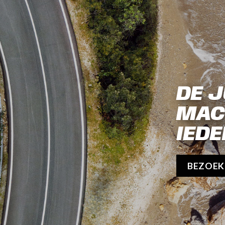
DE J
MAC
IEDE
BEZOE