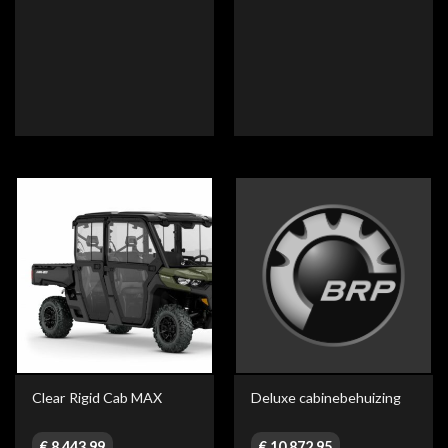
Clear Rigid Cab MAX
Deluxe cabinebehuizing
€
8.443,99
€
10.872,95